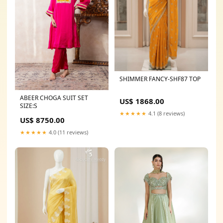
SHIMMER FANCY-SHF87 TOP
ABEER CHOGA SUIT SET
US$ 1868.00
SIZE:S
★★★★★
4.1 (8 reviews)
US$ 8750.00
★★★★★
4.0 (11 reviews)