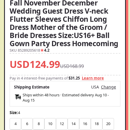
Fall November December
Wedding Guest Dress V-neck
Flutter Sleeves Chiffon Long
Dress Mother of the Groom /
Bride Dresses Size:US16+ Ball
Gown Party Dress Homecoming
SKU 85289205618
4.2
USD124.99
USD168.99
Pay in 4 interest-free payments of
$31.25
Learn more
Shipping Estimate
USA
Change
Ships within 48 hours · Estimated delivery
Aug 10
-
Aug 15
Size:
4
4
6
8
10
12
14
16
18
20