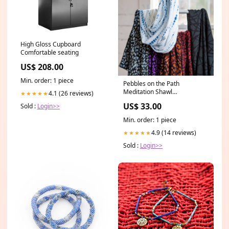
High Gloss Cupboard
Comfortable seating
US$ 208.00
Min. order: 1 piece
Pebbles on the Path
Meditation Shawl
4.1 (26 reviews)
★★★★★
Color:Purple Pebbles
US$ 33.00
Sold :
Login>>
Min. order: 1 piece
4.9 (14 reviews)
★★★★★
Sold :
Login>>