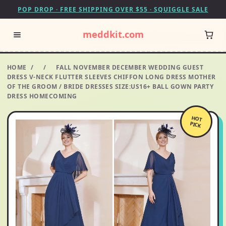
POP DROP · FREE SHIPPING OVER $55 · SQUIGGLE SALE
meddkit.com
HOME
/
/
FALL NOVEMBER DECEMBER WEDDING GUEST
DRESS V-NECK FLUTTER SLEEVES CHIFFON LONG DRESS MOTHER
OF THE GROOM / BRIDE DRESSES SIZE:US16+ BALL GOWN PARTY
DRESS HOMECOMING
HOT
PICK