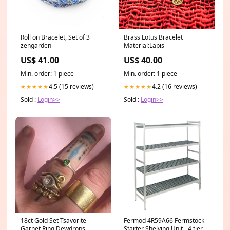
Roll on Bracelet, Set of 3
Brass Lotus Bracelet
zengarden
Material:Lapis
US$ 41.00
US$ 40.00
Min. order: 1 piece
Min. order: 1 piece
4.5 (15 reviews)
4.2 (16 reviews)
★★★★★
★★★★★
Sold :
Login>>
Sold :
Login>>
18ct Gold Set Tsavorite
Fermod 4R59A66 Fermstock
Garnet Ring Dewdrops
Starter Shelving Unit - 4 tier -