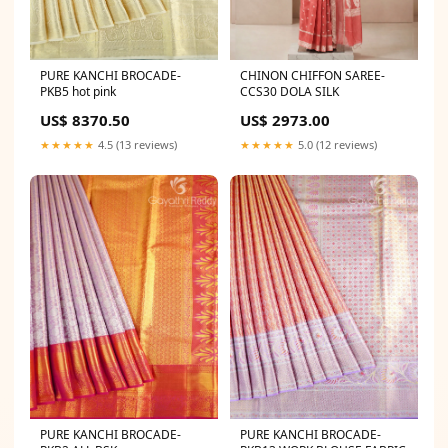
PURE KANCHI BROCADE-
CHINON CHIFFON SAREE-
PKB5 hot pink
CCS30 DOLA SILK
US$ 8370.50
US$ 2973.00
★★★★★
4.5 (13 reviews)
★★★★★
5.0 (12 reviews)
PURE KANCHI BROCADE-
PURE KANCHI BROCADE-