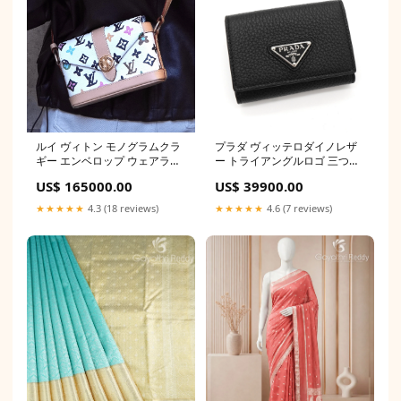
ルイ ヴィトン モノグラムクラ
プラダ ヴィッテロダイノレザ
ギー エンベロップ ウェアラブ
ー トライアングルロゴ 三つ折
ル ウォレット クリーム
り財布 ブラック ICタグ内蔵 リ
US$ 165000.00
US$ 39900.00
M83346 ICチップ内蔵 チョー
ング
カー
★★★★★
4.3 (18 reviews)
★★★★★
4.6 (7 reviews)