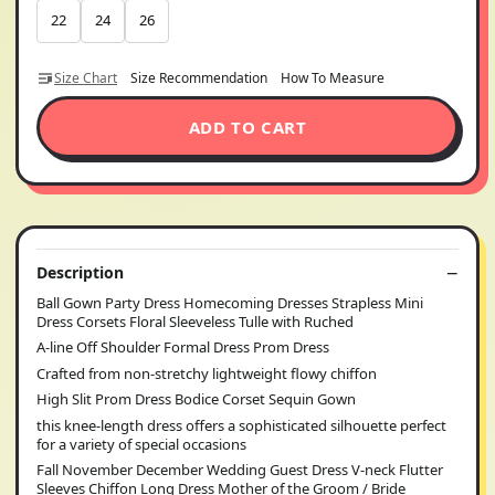
22
24
26
Size Chart
Size Recommendation
How To Measure
ADD TO CART
Description
Ball Gown Party Dress Homecoming Dresses Strapless Mini
Dress Corsets Floral Sleeveless Tulle with Ruched
A-line Off Shoulder Formal Dress Prom Dress
Crafted from non-stretchy lightweight flowy chiffon
High Slit Prom Dress Bodice Corset Sequin Gown
this knee-length dress offers a sophisticated silhouette perfect
for a variety of special occasions
Fall November December Wedding Guest Dress V-neck Flutter
Sleeves Chiffon Long Dress Mother of the Groom / Bride